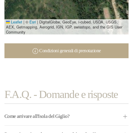
Leaflet
|
©
Esri
| DigitalGlobe, GeoEye, i-cubed, USDA, USGS,
AEX, Getmapping, Aerogrid, IGN, IGP, swisstopo, and the GIS User
Community
Condizioni generali di prenotazione
F.A.Q. - Domande e risposte
Come arrivare all'Isola del Giglio?