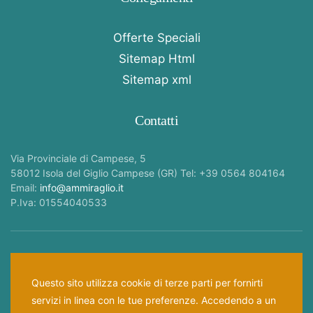
Offerte Speciali
Sitemap Html
Sitemap xml
Contatti
Via Provinciale di Campese, 5
58012 Isola del Giglio Campese (GR) Tel: +39 0564 804164
Email:
info@ammiraglio.it
P.Iva: 01554040533
Seguici —
Questo sito utilizza cookie di terze parti per fornirti
servizi in linea con le tue preferenze. Accedendo a un
Home
Privacy Policy
Informativa cookies