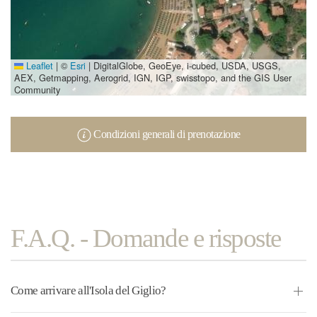
Leaflet
|
©
Esri
| DigitalGlobe, GeoEye, i-cubed, USDA, USGS,
AEX, Getmapping, Aerogrid, IGN, IGP, swisstopo, and the GIS User
Community
Condizioni generali di prenotazione
F.A.Q. - Domande e risposte
Come arrivare all'Isola del Giglio?