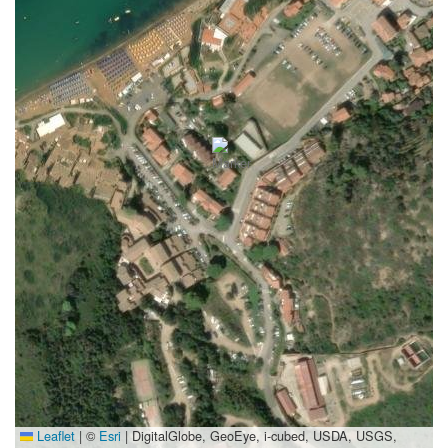
Leaflet
|
©
Esri
| DigitalGlobe, GeoEye, i-cubed, USDA, USGS,