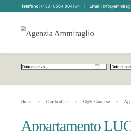
Telefono:
(+39) 0564 804164
|
Email:
info@ammiragli
Home
Case in affitto
Giglio Campese
App
Appartamento L