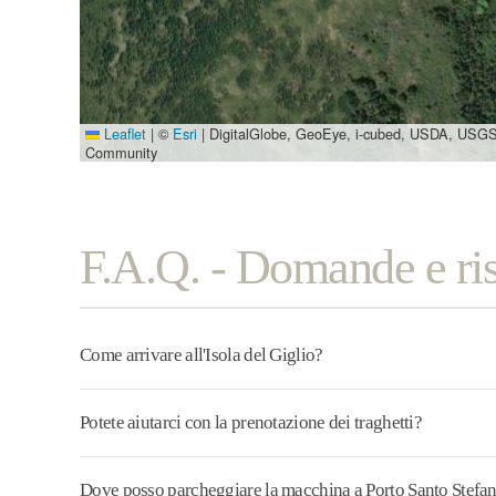
Leaflet
|
©
Esri
| DigitalGlobe, GeoEye, i-cubed, USDA, USGS
Community
F.A.Q. - Domande e ri
Come arrivare all'Isola del Giglio?
Potete aiutarci con la prenotazione dei traghetti?
Dove posso parcheggiare la macchina a Porto Santo Stefa