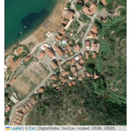
Leaflet
|
©
Esri
| DigitalGlobe, GeoEye, i-cubed, USDA, USGS,