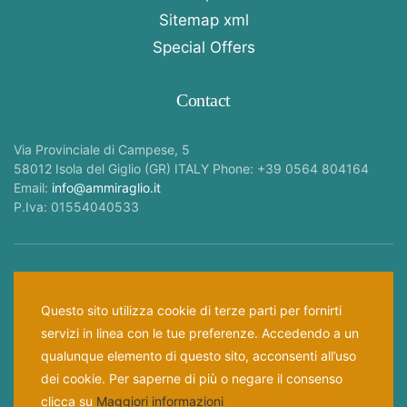
Sitemap xml
Special Offers
Contact
Via Provinciale di Campese, 5
58012 Isola del Giglio (GR) ITALY Phone: +39 0564 804164
Email:
info@ammiraglio.it
P.Iva: 01554040533
Follow Us —
Questo sito utilizza cookie di terze parti per fornirti
servizi in linea con le tue preferenze. Accedendo a un
Home
Privacy Policy
Cookies Law
qualunque elemento di questo sito, acconsenti all’uso
dei cookie. Per saperne di più o negare il consenso
© 2023 -
2026
Ammiraglio.it All rights reserved. Credits
clicca su
Maggiori informazioni
Studio2web