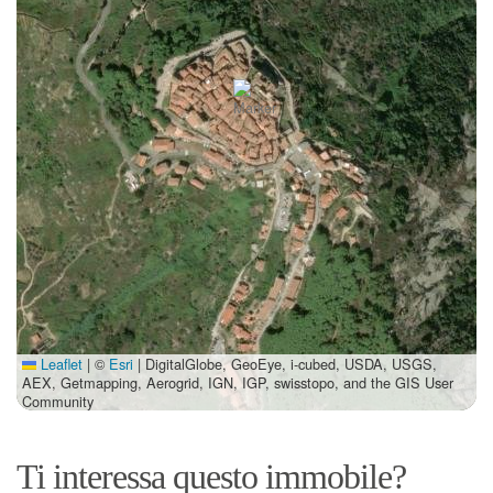
Leaflet
|
©
Esri
| DigitalGlobe, GeoEye, i-cubed, USDA, USGS,
AEX, Getmapping, Aerogrid, IGN, IGP, swisstopo, and the GIS User
Community
Ti interessa questo immobile?